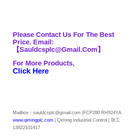
Please Contact Us For The Best
Price. Email:
【Sauldcsplc@Gmail.Com】
For More Products,
Click Here
Mailbox：sauldcsplc@gmail.com |FCP280 RH924YA
www.qimingplc.com
| Qiming Industrial Control | 张工
13822101417