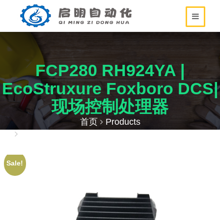
FCP280 RH924YA |
EcoStruxure Foxboro DCS|
现场控制处理器
首页
Products
FCP280 RH924YA | EcoStruxure Foxboro DCS|
现场控制处理器
Sale!