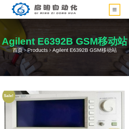
Agilent E6392B GSM移动站
首页
Products
Agilent E6392B GSM移动站
Sale!