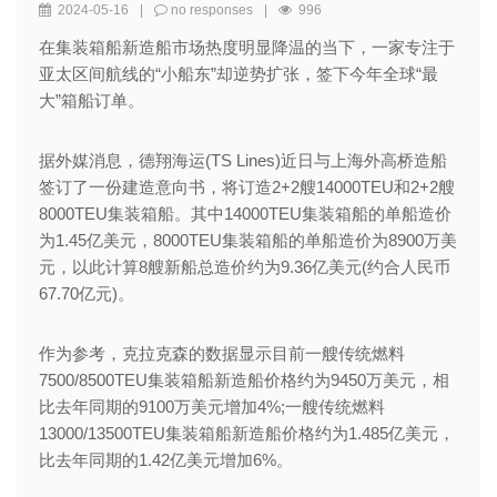
2024-05-16
|
no responses
|
996
在集装箱船新造船市场热度明显降温的当下，一家专注于
亚太区间航线的“小船东”却逆势扩张，签下今年全球“最
大”箱船订单。
据外媒消息，德翔海运(TS Lines)近日与上海外高桥造船
签订了一份建造意向书，将订造2+2艘14000TEU和2+2艘
8000TEU集装箱船。其中14000TEU集装箱船的单船造价
为1.45亿美元，8000TEU集装箱船的单船造价为8900万美
元，以此计算8艘新船总造价约为9.36亿美元(约合人民币
67.70亿元)。
作为参考，克拉克森的数据显示目前一艘传统燃料
7500/8500TEU集装箱船新造船价格约为9450万美元，相
比去年同期的9100万美元增加4%;一艘传统燃料
13000/13500TEU集装箱船新造船价格约为1.485亿美元，
比去年同期的1.42亿美元增加6%。