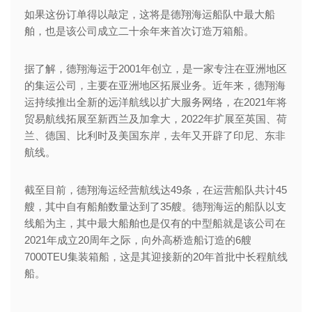
如果这份订单得以敲定，这将是德翔海运船队中最大船
舶，也是该公司成立二十余年来首次订造万箱船。
据了解，德翔海运于2001年创立，是一家专注在亚洲地区
的集运公司，主要在亚洲地区拓展业务。近年来，德翔海
运持续推出全新的远洋航线以扩大服务网络，在2021年将
贸易航线拓展至新西兰及加拿大，2022年扩展至英国、荷
兰、德国、比利时及美国东岸，去年又开辟了印尼、东非
航线。
截至目前，德翔海运经营航线达49条，在运营船队共计45
艘，其中自有船舶数量达到了35艘。德翔海运的船队以支
线船为主，其中最大船舶也是仅有的中型船就是该公司在
2021年成立20周年之际，向外高桥造船订造的6艘
7000TEU集装箱船，这是其迎接新的20年首批中长程航线
船。