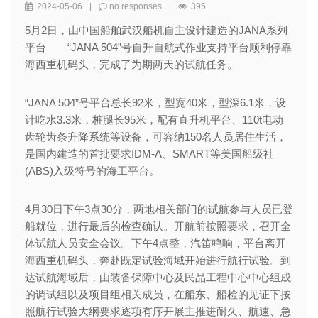
2024-05-06
|
no responses
|
395
5月2日，由中国船舶武汉船机自主设计建造的JANA系列
平台——“JANA 504”号自升自航式作业支持平台顺利停靠
海西重机码头，完成了为期两天的试航任务。
“JANA 504”号平台总长92米，型宽40米，型深6.1米，设
计吃水3.3米，桩腿长95米，配有直升机平台、110t电动
齿轮齿条升降系统等设备，可容纳150名人员居住生活，
是国内建造的首批要求IDM-A、SMART等美国船级社
(ABS)入级符号的海工平台。
4月30日下午3点30分，两地相关部门的试航参与人员已登
船就位，进行最后的检查确认。开航前按照要求，召开全
体试航人员安全会议。下午4点整，汽笛鸣响，平台离开
海西重机码头，奔赴既定试验海域开始进行航行试验。到
达试航海域后，由装备保障中心及民品工程中心中心组成
的调试组以及项目组相关成员，在船东、船检的见证下按
照航行试验大纲要求逐项有序开展主推进耐久、航速、急