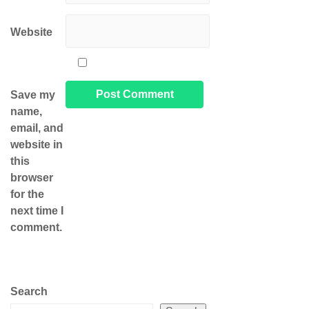
Website
Save my
name,
email, and
website in
this
browser
for the
next time I
comment.
Search