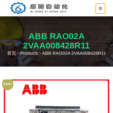
ABB RAO02A
2VAA008428R11
首页
Products
ABB RAO02A 2VAA008428R11
Sale!