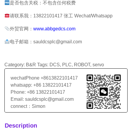
是否包含关税：不包含任何税费
请联系我：13822101417 张工 Wechat/Whatsapp
外贸官网：
www.abbgedcs.com
电子邮箱：sauldcsplc@gmail.com
Category:
B&R
Tags:
DCS
,
PLC
,
ROBOT
,
servo
wechatPhone +8613822101417
whatsapp: +86 13822101417
Phone: +86 13822101417
Email: sauldcsplc@gmail.com
connect：Simon
Description