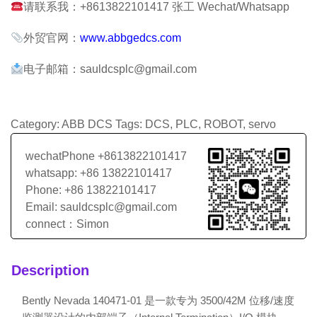
请联系我：+8613822101417 张工 Wechat/Whatsapp
外贸官网：
www.abbgedcs.com
电子邮箱：sauldcsplc@gmail.com
Category:
ABB DCS
Tags:
DCS
,
PLC
,
ROBOT
,
servo
wechatPhone +8613822101417
whatsapp: +86 13822101417
Phone: +86 13822101417
Email: sauldcsplc@gmail.com
connect：Simon
Description
Bently Nevada 140471-01 是一款专为 3500/42M 位移/速度