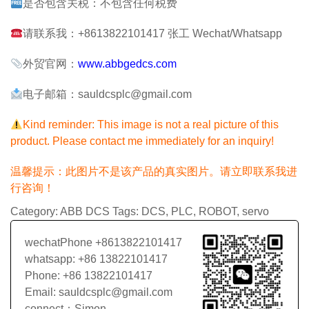
是否包含关税：不包含任何税费
请联系我：+8613822101417 张工 Wechat/Whatsapp
外贸官网：
www.abbgedcs.com
电子邮箱：sauldcsplc@gmail.com
Kind reminder: This image is not a real picture of this
product. Please contact me immediately for an inquiry!
温馨提示：此图片不是该产品的真实图片。请立即联系我进
行咨询！
Category:
ABB DCS
Tags:
DCS
,
PLC
,
ROBOT
,
servo
wechatPhone +8613822101417
whatsapp: +86 13822101417
Phone: +86 13822101417
Email: sauldcsplc@gmail.com
connect：Simon