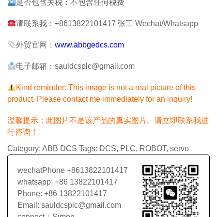
是否包含关税：不包含任何税费
请联系我：+8613822101417 张工 Wechat/Whatsapp
外贸官网：
www.abbgedcs.com
电子邮箱：sauldcsplc@gmail.com
Kind reminder: This image is not a real picture of this
product. Please contact me immediately for an inquiry!
温馨提示：此图片不是该产品的真实图片。请立即联系我进
行咨询！
Category:
ABB DCS
Tags:
DCS
,
PLC
,
ROBOT
,
servo
wechatPhone +8613822101417
whatsapp: +86 13822101417
Phone: +86 13822101417
Email: sauldcsplc@gmail.com
connect：Simon