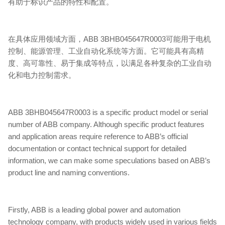
有助于标识产品的特性和配置。
在具体应用领域方面，ABB 3BHB045647R0003可能用于电机
控制、能源管理、工业自动化系统等方面。它可能具有高精
度、高可靠性、易于集成等特点，以满足各种复杂的工业自动
化和电力控制需求。
ABB 3BHB045647R0003 is a specific product model or serial
number of ABB company. Although specific product features
and application areas require reference to ABB’s official
documentation or contact technical support for detailed
information, we can make some speculations based on ABB’s
product line and naming conventions.
Firstly, ABB is a leading global power and automation
technology company, with products widely used in various fields