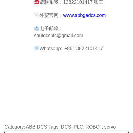
请联系我：13822101417 张工
外贸官网：
www.abbgedcs.com
电子邮箱：
sauldcsplc@gmail.com
Whatsapp: +86 13822101417
Category:
ABB DCS
Tags:
DCS
,
PLC
,
ROBOT
,
servo