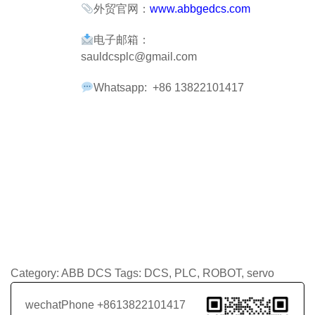
外贸官网：
www.abbgedcs.com
电子邮箱：
sauldcsplc@gmail.com
Whatsapp: +86 13822101417
Category:
ABB DCS
Tags:
DCS
,
PLC
,
ROBOT
,
servo
wechatPhone +8613822101417