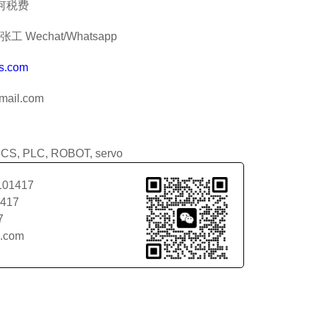
何税费
工 Wechat/Whatsapp
s.com
ail.com
DCS
,
PLC
,
ROBOT
,
servo
101417
1417
7
l.com