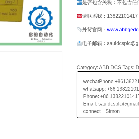
是否包含关税：不包含任
请联系我：13822101417 张
外贸官网：
www.abbgedc
电子邮箱：sauldcsplc@gm
Category:
ABB DCS
Tags:
wechatPhone +8613822
whatsapp: +86 1382210
Phone: +86 1382210141
Email: sauldcsplc@gmai
connect：Simon