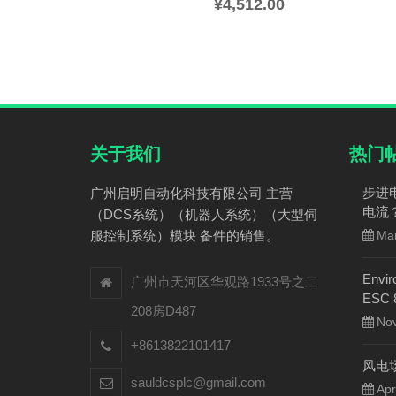
¥
4,512.00
关于我们
热门
步进
广州启明自动化科技有限公司 主营
电流
（DCS系统）（机器人系统）（大型伺
服控制系统）模块 备件的销售。
Mar
Envir
广州市天河区华观路1933号之二
ESC
208房D487
Nov
+8613822101417
风电
sauldcsplc@gmail.com
Apr