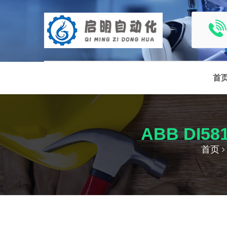
首
ABB DI5
首页