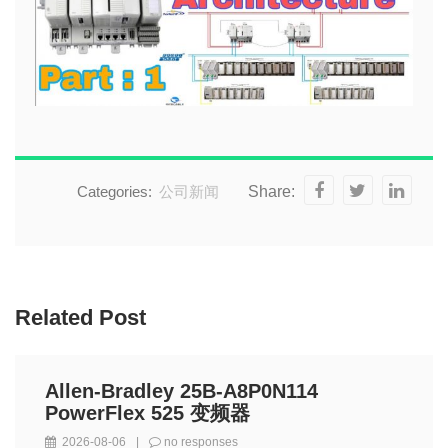
Categories:
公司新闻
Share:
Related Post
Allen-Bradley 25B-A8P0N114
PowerFlex 525 变频器
2026-08-06
|
no responses