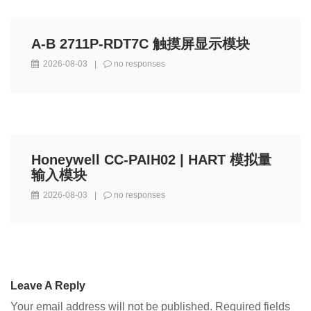
A-B 2711P-RDT7C 触摸屏显示模块
2026-08-03
|
no responses
Honeywell CC-PAIH02 | HART 模拟量
输入模块
2026-08-03
|
no responses
Leave A Reply
Your email address will not be published.
Required fields