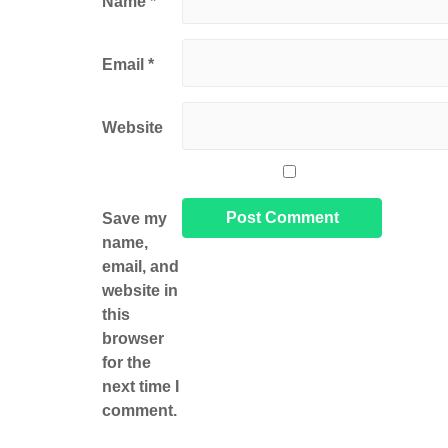
Name
*
Email
*
Website
Save my
name,
email, and
website in
this
browser
for the
next time I
comment.