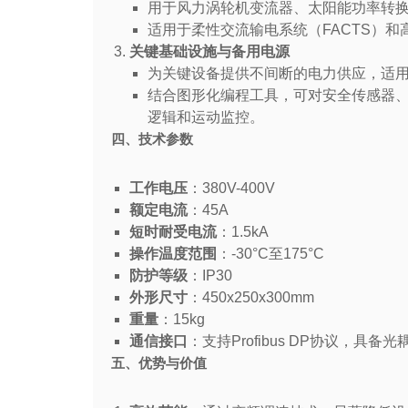
用于风力涡轮机变流器、太阳能功率转
适用于柔性交流输电系统（FACTS）和
关键基础设施与备用电源
为关键设备提供不间断的电力供应，适
结合图形化编程工具，可对安全传感器
逻辑和运动监控。
四、技术参数
工作电压
：380V-400V
额定电流
：45A
短时耐受电流
：1.5kA
操作温度范围
：-30°C至175°C
防护等级
：IP30
外形尺寸
：450x250x300mm
重量
：15kg
通信接口
：支持Profibus DP协议，具
五、优势与价值