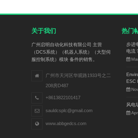
关于我们
热门
步进
广州启明自动化科技有限公司 主营
电流
（DCS系统）（机器人系统）（大型伺
服控制系统）模块 备件的销售。
Mar
Envir
广州市天河区华观路1933号之二
ESC
208房D487
Nov
+8613822101417
风电
sauldcsplc@gmail.com
Apr
www.abbgedcs.com