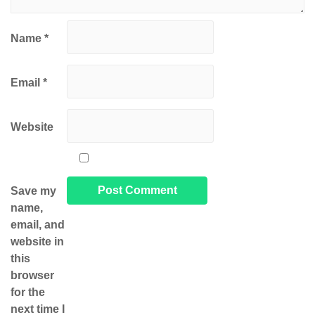
Name
*
Email
*
Website
Save my
name,
email, and
website in
this
browser
for the
next time I