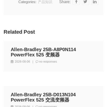
Categories:
产品知识
Share:
Related Post
Allen-Bradley 25B-A8P0N114
PowerFlex 525 变频器
2026-08-06
|
no responses
Allen-Bradley 25B-D013N104
PowerFlex 525 交流变频器
2026-08-06
|
no responses