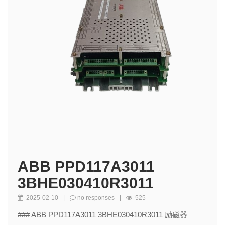
ABB PPD117A3011
3BHE030410R3011
2025-02-10
|
no responses
|
525
### ABB PPD117A3011 3BHE030410R3011 励磁器