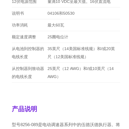
12伏电源范围
量滴10 VDC至最大值。16伏直流电
说明书
04106和50530
功率消耗
最大60瓦
额定速度调整
25圈电位计
从电池到控制器的
35英尺（14美国标准线规）和/或20英
电线长度
尺（12美国标准线规）
从控制器到致动器
25英尺（12 AWG）和/或10英尺（14
的电线长度
AWG）
产品说明
型号8256-089是电动调速器系列中的伍德沃德执行器。将