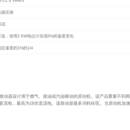
小1.5 VRMS
伍德沃德
5瓦
可选，使用2 KW电位计实现5%的速度变化
额定速度的1%的1/4
087型致动器设计用于燃气、柴油或汽油驱动的原动机。该产品重量不
伏直流电，最高为16伏直流电。该致动器最多消耗60瓦。当原动机加